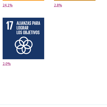
24,1%
2,8%
2,0%