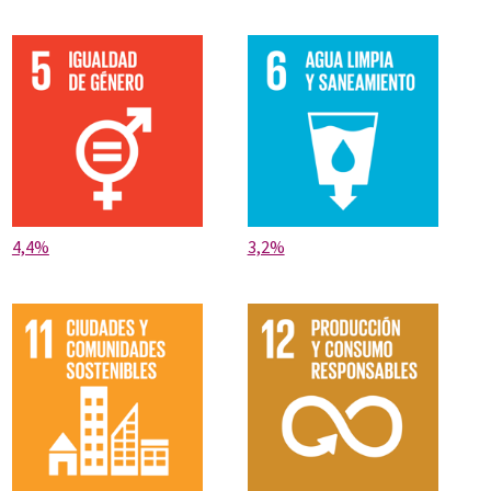
4,4%
3,2%