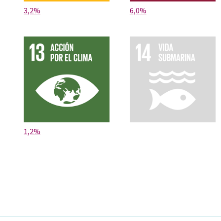
3,2%
6,0%
1,2%