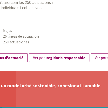
27, així com les 250 actuacions i
individuals i col·lectives.
5 ejes
26 líneas de actuación
250 actuaciones
us d'actuació
ver por
Regidoria responsable
ver por
b un model urbà sostenible, cohesionat i amable