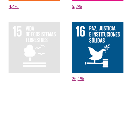
4,4%
5,2%
26,1%