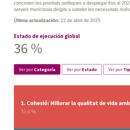
concreten les prioritats polítiques a desplegar fins al 20
serveis municipals dirigits a satisfer les necessitats reals 
Última actualización:
22 de abril de 2025
Estado de ejecución global
36 %
ver por
Categoría
ver por
Estado
ver por
Tip
Cohesió: Millorar la qualitat de vida am
37,4 %