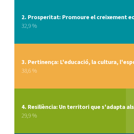
Prosperitat: Promoure el creixement eco
32,9 %
Pertinença: L'educació, la cultura, l'esp
38,6 %
Resiliència: Un territori que s'adapta als
29,9 %