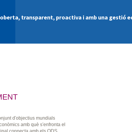
 oberta, transparent, proactiva i amb una gestió 
MENT
njunt d'objectius mundials
 econòmics amb què s'enfronta el
cipal connecta amb els ODS.