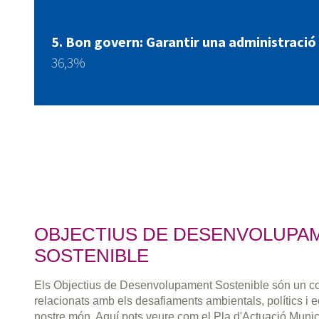
Bon govern: Garantir una administració
36,3%
OBJECTIUS DE DESENVOLUPA
SOSTENIBLE
Els Objectius de Desenvolupament Sostenible són un co
relacionats amb els desafiaments ambientals, polítics i
nostre món. Aquí pots veure com el Pla d'Actuació Muni