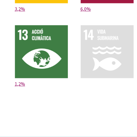
3,2%
6,0%
1,2%