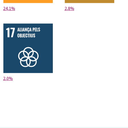
24,1%
2,8%
2,0%