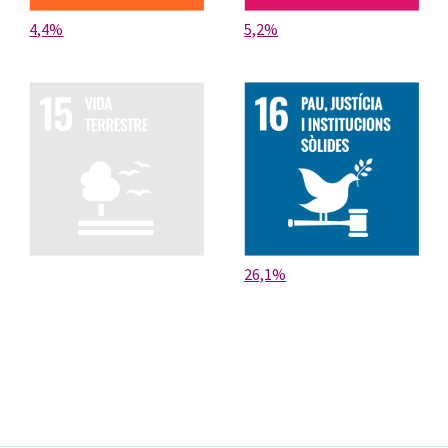
4,4%
5,2%
26,1%