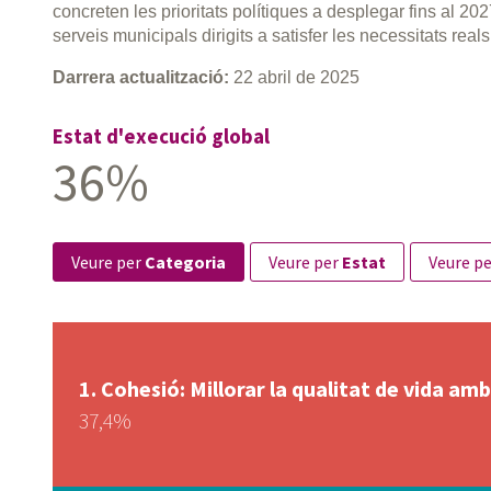
concreten les prioritats polítiques a desplegar fins al 20
serveis municipals dirigits a satisfer les necessitats reals 
Darrera actualització:
22 abril de 2025
Estat d'execució global
36%
veure per
Categoria
veure per
Estat
veure p
Cohesió: Millorar la qualitat de vida am
37,4%