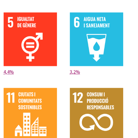
4,4%
3,2%