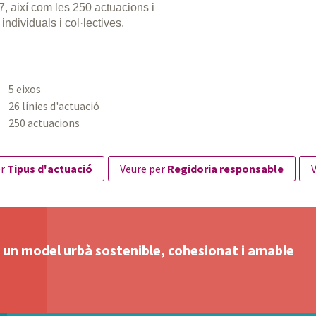
27, així com les 250 actuacions i
individuals i col·lectives.
5 eixos
26 línies d'actuació
250 actuacions
er
Tipus d'actuació
veure per
Regidoria responsable
b un model urbà sostenible, cohesionat i amable