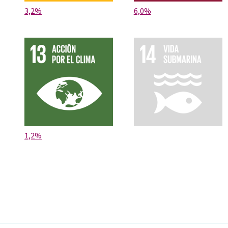
3,2%
6,0%
1,2%