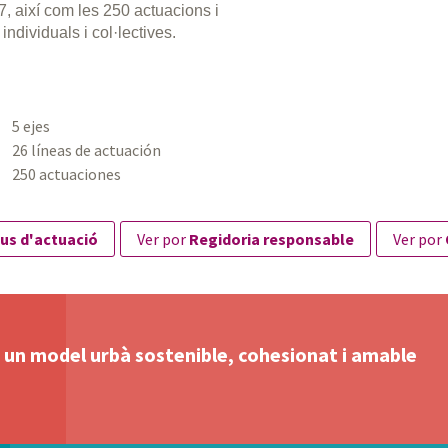
27, així com les 250 actuacions i
individuals i col·lectives.
5 ejes
26 líneas de actuación
250 actuaciones
us d'actuació
ver por
Regidoria responsable
ver por
b un model urbà sostenible, cohesionat i amable