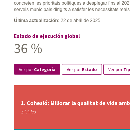
concreten les prioritats polítiques a desplegar fins al 20
serveis municipals dirigits a satisfer les necessitats reals 
Última actualización:
22 de abril de 2025
Estado de ejecución global
36 %
ver por
Categoría
ver por
Estado
ver por
Tip
Cohesió: Millorar la qualitat de vida am
37,4 %