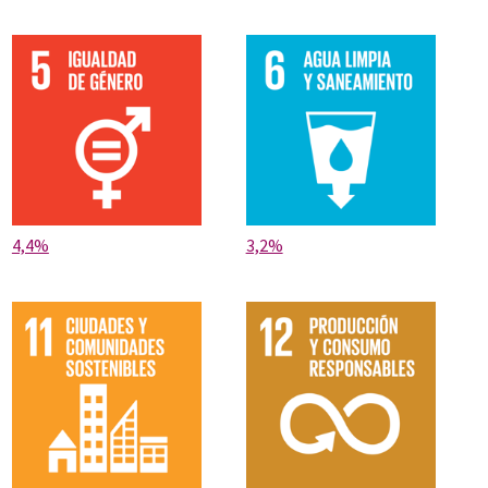
4,4%
3,2%