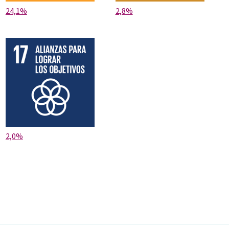
24,1%
2,8%
2,0%