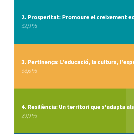
Prosperitat: Promoure el creixement eco
32,9 %
Pertinença: L'educació, la cultura, l'esp
38,6 %
Resiliència: Un territori que s'adapta als
29,9 %