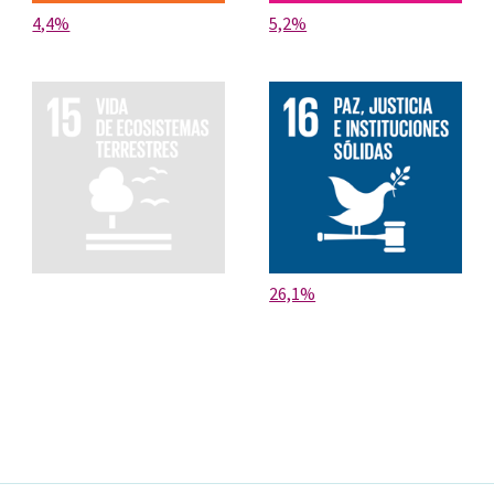
4,4%
5,2%
26,1%