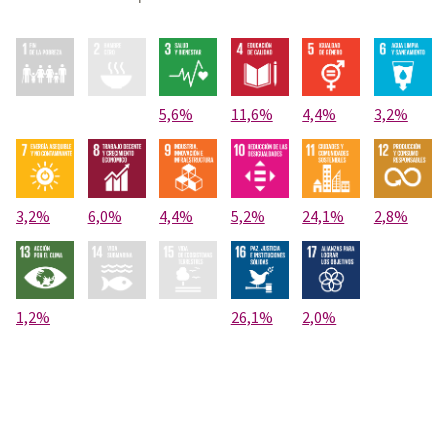
5,6%
11,6%
4,4%
3,2%
3,2%
6,0%
4,4%
5,2%
24,1%
2,8%
1,2%
26,1%
2,0%