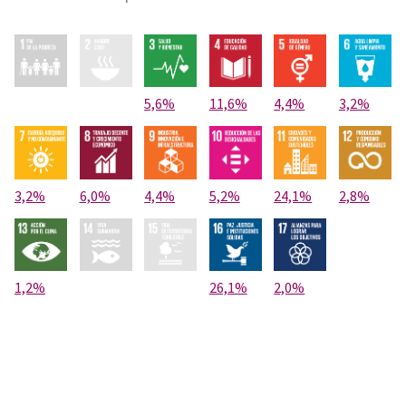
5,6%
11,6%
4,4%
3,2%
3,2%
6,0%
4,4%
5,2%
24,1%
2,8%
1,2%
26,1%
2,0%