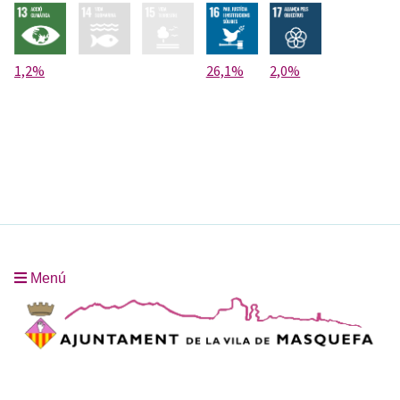
1,2%
26,1%
2,0%
Menú