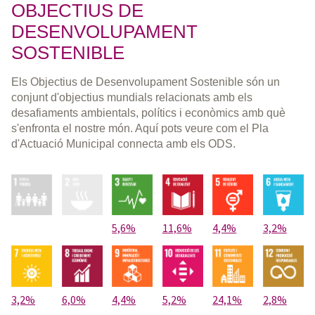
OBJECTIUS DE
DESENVOLUPAMENT
SOSTENIBLE
Els Objectius de Desenvolupament Sostenible són un
conjunt d'objectius mundials relacionats amb els
desafiaments ambientals, polítics i econòmics amb què
s'enfronta el nostre món. Aquí pots veure com el Pla
d'Actuació Municipal connecta amb els ODS.
5,6%
11,6%
4,4%
3,2%
3,2%
6,0%
4,4%
5,2%
24,1%
2,8%