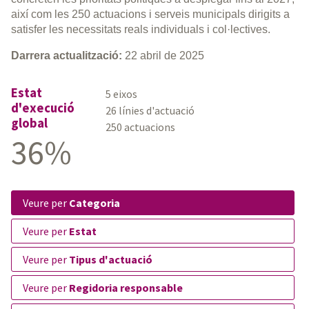
així com les 250 actuacions i serveis municipals dirigits a
satisfer les necessitats reals individuals i col·lectives.
Darrera actualització:
22 abril de 2025
Estat
5 eixos
d'execució
26 línies d'actuació
global
250 actuacions
36%
veure per
Categoria
veure per
Estat
veure per
Tipus d'actuació
veure per
Regidoria responsable