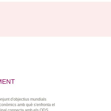
MENT
njunt d'objectius mundials
 econòmics amb què s'enfronta el
cipal connecta amb els ODS.