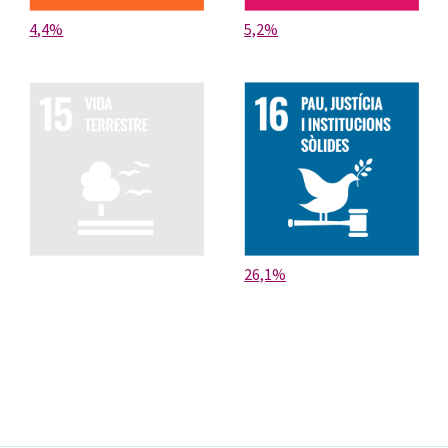
4,4%
5,2%
26,1%