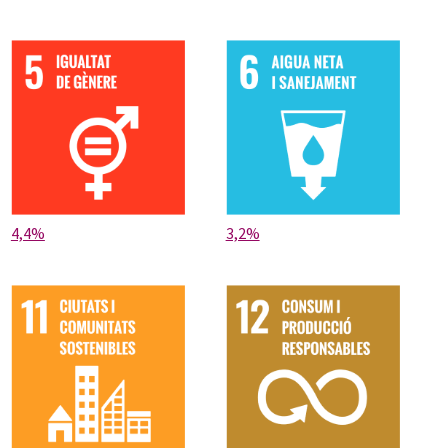
4,4%
3,2%