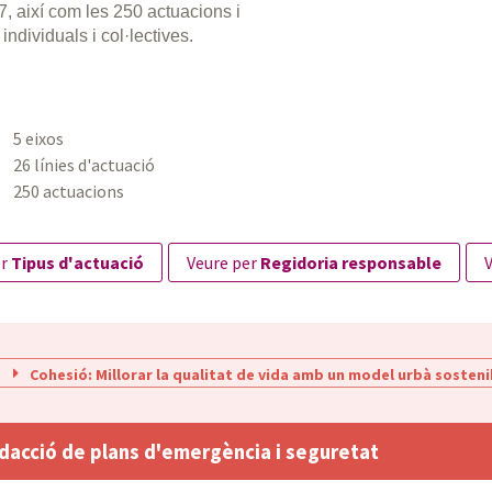
27, així com les 250 actuacions i
individuals i col·lectives.
5 eixos
26 línies d'actuació
250 actuacions
er
Tipus d'actuació
veure per
Regidoria responsable
Cohesió: Millorar la qualitat de vida amb un model urbà sosteni
dacció de plans d'emergència i seguretat