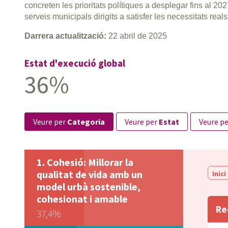
concreten les prioritats polítiques a desplegar fins al 20
serveis municipals dirigits a satisfer les necessitats reals 
Darrera actualització:
22 abril de 2025
Estat d'execució global
36%
veure per
Categoria
veure per
Estat
veure p
Cohesió: Millorar la
qualitat de vida amb un
Inici
model urbà sostenible,
cohesionat i amable
Re
37,4%