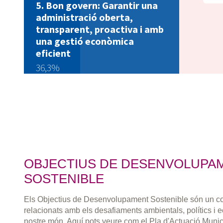
Bon govern: Garantir una
administració oberta,
transparent, proactiva i amb
una gestió econòmica
eficient
36,3%
OBJECTIUS DE DESENVOLUPA
SOSTENIBLE
Els Objectius de Desenvolupament Sostenible són un co
relacionats amb els desafiaments ambientals, polítics i
nostre món. Aquí pots veure com el Pla d'Actuació Muni