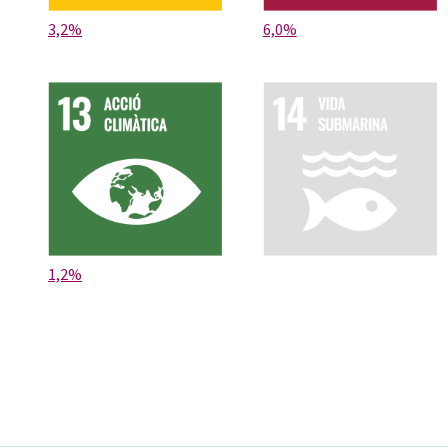
3,2%
6,0%
1,2%