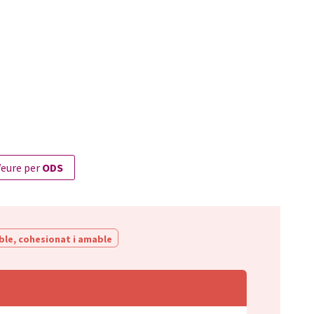
veure per
ODS
ble, cohesionat i amable