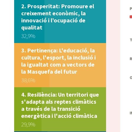
Prosperitat: Promoure el
creixement econòmic, la
innovació i l’ocupació de
qualitat
32,9%
T
Pertinença: L'educació, la
cultura, l'esport, la inclusió i
R
la igualtat com a vectors de
la Masquefa del futur
38,6%
Resiliència: Un territori que
s'adapta als reptes climàtics
a través de la transició
I
energètica i l'acció climàtica
29,9%