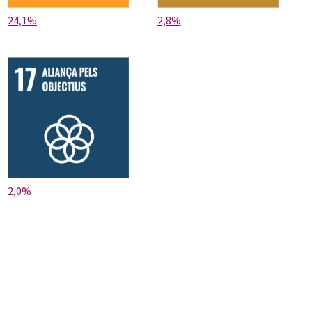
24,1%
2,8%
2,0%