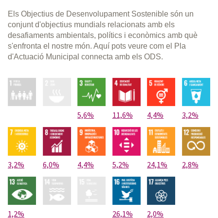
Els Objectius de Desenvolupament Sostenible són un
conjunt d'objectius mundials relacionats amb els
desafiaments ambientals, polítics i econòmics amb què
s'enfronta el nostre món. Aquí pots veure com el Pla
d'Actuació Municipal connecta amb els ODS.
5,6%
11,6%
4,4%
3,2%
3,2%
6,0%
4,4%
5,2%
24,1%
2,8%
1,2%
26,1%
2,0%