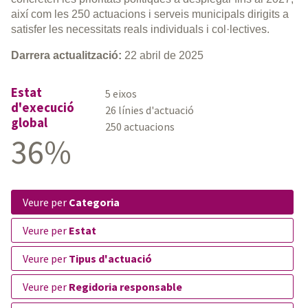
així com les 250 actuacions i serveis municipals dirigits a
satisfer les necessitats reals individuals i col·lectives.
Darrera actualització:
22 abril de 2025
Estat
5 eixos
d'execució
26 línies d'actuació
global
250 actuacions
36%
veure per
Categoria
veure per
Estat
veure per
Tipus d'actuació
veure per
Regidoria responsable