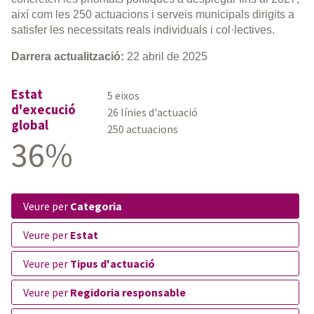
així com les 250 actuacions i serveis municipals dirigits a
satisfer les necessitats reals individuals i col·lectives.
Darrera actualització:
22 abril de 2025
Estat
5 eixos
d'execució
26 línies d'actuació
global
250 actuacions
36%
veure per
Categoria
veure per
Estat
veure per
Tipus d'actuació
veure per
Regidoria responsable