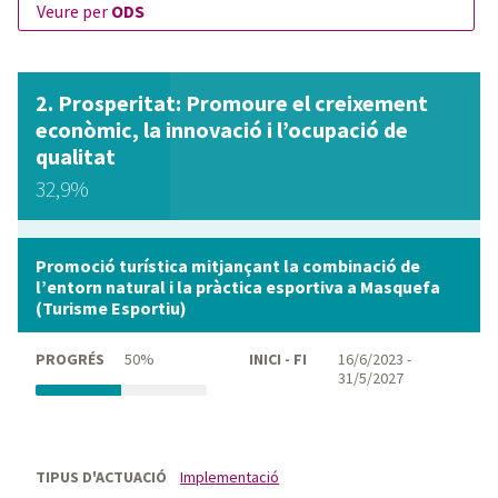
veure per
ODS
Prosperitat: Promoure el creixement
econòmic, la innovació i l’ocupació de
qualitat
32,9%
Promoció turística mitjançant la combinació de
l’entorn natural i la pràctica esportiva a Masquefa
(Turisme Esportiu)
PROGRÉS
50%
INICI - FI
16/6/2023 -
31/5/2027
TIPUS D'ACTUACIÓ
Implementació