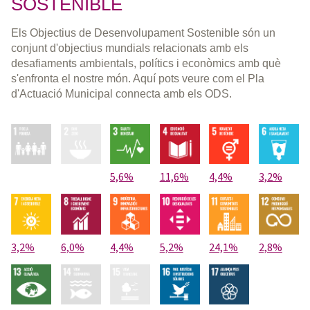
SOSTENIBLE
Els Objectius de Desenvolupament Sostenible són un
conjunt d'objectius mundials relacionats amb els
desafiaments ambientals, polítics i econòmics amb què
s'enfronta el nostre món. Aquí pots veure com el Pla
d'Actuació Municipal connecta amb els ODS.
5,6%
11,6%
4,4%
3,2%
3,2%
6,0%
4,4%
5,2%
24,1%
2,8%