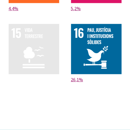
4,4%
5,2%
26,1%