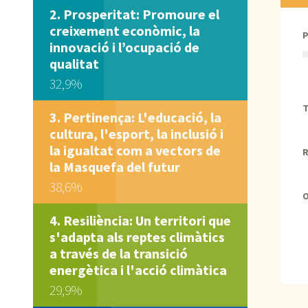
Prosperitat: Promoure el
creixement econòmic, la
innovació i l’ocupació de
qualitat
32,9%
T
Pertinença: L'educació, la
cultura, l'esport, la inclusió i
la igualtat com a vectors de
R
la Masquefa del futur
38,6%
Resiliència: Un territori que
s'adapta als reptes climàtics
a través de la transició
energètica i l'acció climàtica
29,9%