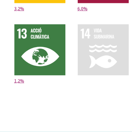
3,2%
6,0%
1,2%