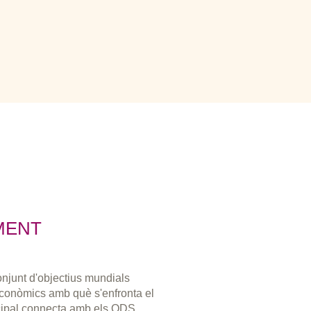
MENT
njunt d'objectius mundials
 econòmics amb què s'enfronta el
cipal connecta amb els ODS.