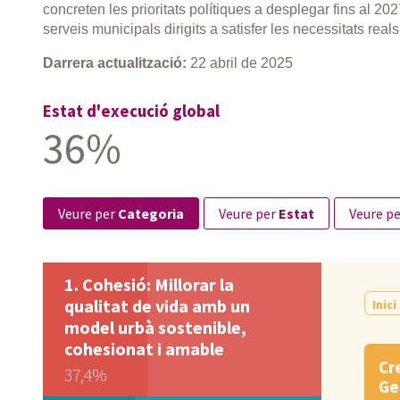
concreten les prioritats polítiques a desplegar fins al 20
serveis municipals dirigits a satisfer les necessitats reals 
Darrera actualització:
22 abril de 2025
Estat d'execució global
36%
veure per
Categoria
veure per
Estat
veure p
Cohesió: Millorar la
qualitat de vida amb un
Inici
model urbà sostenible,
cohesionat i amable
Cr
37,4%
Geg