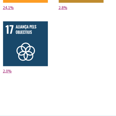
24,1%
2,8%
2,0%