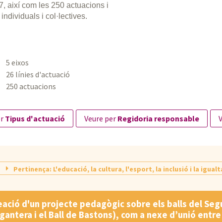
27, així com les 250 actuacions i
individuals i col·lectives.
5 eixos
26 línies d'actuació
250 actuacions
er
Tipus d'actuació
veure per
Regidoria responsable
Pertinença: L'educació, la cultura, l'esport, la inclusió i la igu
eació d'un projecte pedagògic sobre els balls del Seguic
antera i el Ball de Bastons), com a nexe d’unió entre la