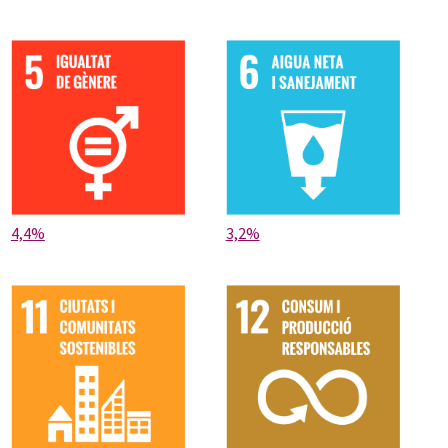
4,4%
3,2%