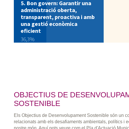
Bon govern: Garantir una
administració oberta,
transparent, proactiva i amb
una gestió econòmica
eficient
36,3%
OBJECTIUS DE DESENVOLUPA
SOSTENIBLE
Els Objectius de Desenvolupament Sostenible són un co
relacionats amb els desafiaments ambientals, polítics i
nostre món. Aquí pots veure com el Pla d'Actuació Muni