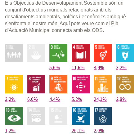
Els Objectius de Desenvolupament Sostenible són un
conjunt d'objectius mundials relacionats amb els
desafiaments ambientals, polítics i econòmics amb què
s'enfronta el nostre món. Aquí pots veure com el Pla
d'Actuació Municipal connecta amb els ODS.
5,6%
11,6%
4,4%
3,2%
3,2%
6,0%
4,4%
5,2%
24,1%
2,8%
1,2%
26,1%
2,0%