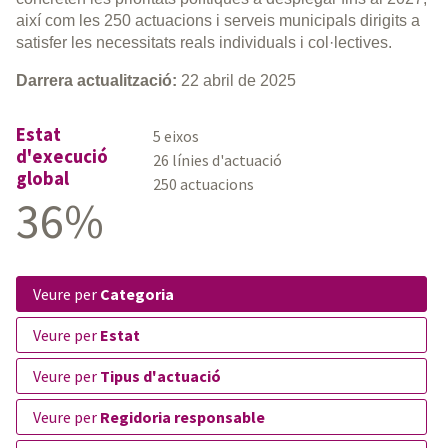
així com les 250 actuacions i serveis municipals dirigits a
satisfer les necessitats reals individuals i col·lectives.
Darrera actualització:
22 abril de 2025
Estat
5 eixos
d'execució
26 línies d'actuació
global
250 actuacions
36%
veure per
Categoria
veure per
Estat
veure per
Tipus d'actuació
veure per
Regidoria responsable