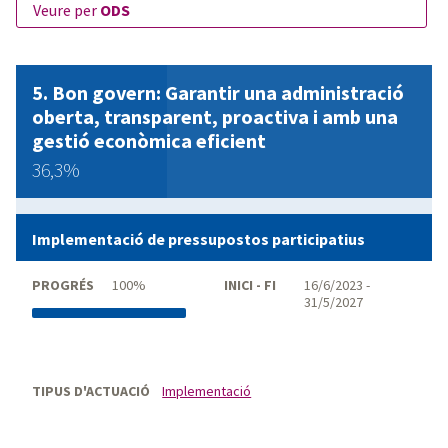
veure per
ODS
Bon govern: Garantir una administració
oberta, transparent, proactiva i amb una
gestió econòmica eficient
36,3%
Implementació de pressupostos participatius
PROGRÉS
100%
INICI - FI
16/6/2023 -
31/5/2027
TIPUS D'ACTUACIÓ
Implementació