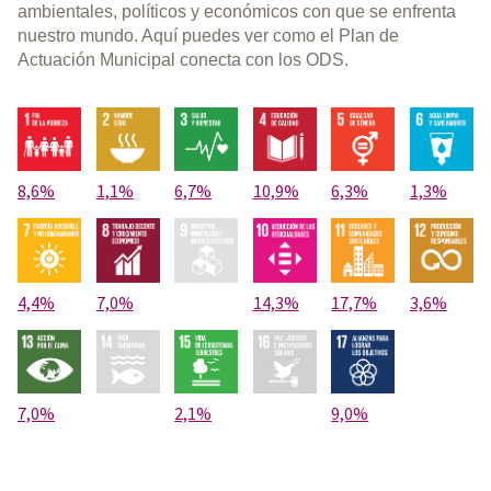
ambientales, políticos y económicos con que se enfrenta
nuestro mundo. Aquí puedes ver como el Plan de
Actuación Municipal conecta con los ODS.
8,6%
1,1%
6,7%
10,9%
6,3%
1,3%
4,4%
7,0%
14,3%
17,7%
3,6%
7,0%
2,1%
9,0%