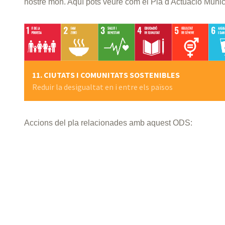
nostre món. Aquí pots veure com el Pla d'Actuació Muni
11. CIUTATS I COMUNITATS SOSTENIBLES
Reduir la desigualtat en i entre els països
Accions del pla relacionades amb aquest ODS: