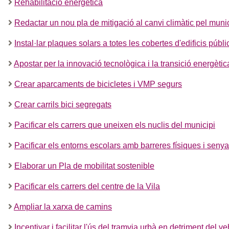
Rehabilitació energètica
Redactar un nou pla de mitigació al canvi climàtic pel mun
Instal·lar plaques solars a totes les cobertes d'edificis públi
Apostar per la innovació tecnològica i la transició energètic
Crear aparcaments de bicicletes i VMP segurs
Crear carrils bici segregats
Pacificar els carrers que uneixen els nuclis del municipi
Pacificar els entorns escolars amb barreres físiques i senyal
Elaborar un Pla de mobilitat sostenible
Pacificar els carrers del centre de la Vila
Ampliar la xarxa de camins
Incentivar i facilitar l'ús del tramvia urbà en detriment del v