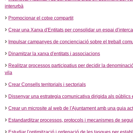
interurbà
Promocionar el cotxe compartit
Crear una Xarxa d'Entitats per consolidar un espai d'interc
Impulsar campanyes de concienciació sobre el treball comunit
Dinamitzar la xarxa d'entitats i associacions
Realitzar processos participatius per decidir la denominaci
vila
Crear Consells territorials i sectorials
Dissenyar una estrategia comunicativa dirigida als públics 
Crear un microsite al web de l'Ajuntament amb una guia actu
Estandarditzar processos, protocols i mecanismes de seguim
Estudiar l'optimització i ordenació de les tasques per esta