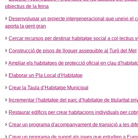
objectius de la feina
Desenvolupar un projecte intergeneracional que uneixi el c
aporta la gent gran
Cercar recursos per destinar habitatge social a col·lectius 
Construcció de pisos de lloguer assequible al Turó del Met
Ampliar els habitatges de protecció oficial en clau d'habita
Elaborar un Pla Local d’Habitatge
Crear la Taula d’Habitatge Municipal
Incrementar l’habitatge del parc d’habitatge de titularitat pr
Restaurar edificis per crear habitacions individuals per cob
Crear un programa d'acompanyament de transició a les dif
Crear un programa de suport als joves que estudien a Eur