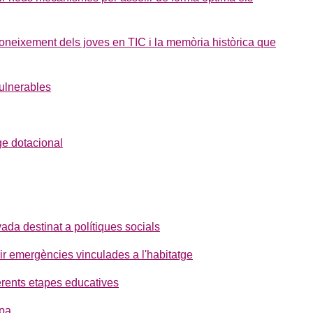
oneixement dels joves en TIC i la memòria històrica que
vulnerables
tge dotacional
ivada destinat a polítiques socials
rir emergències vinculades a l'habitatge
erents etapes educatives
opa