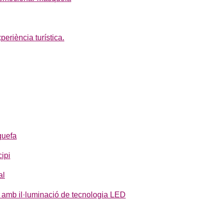
periència turística.
quefa
ipi
al
pi amb il·luminació de tecnologia LED