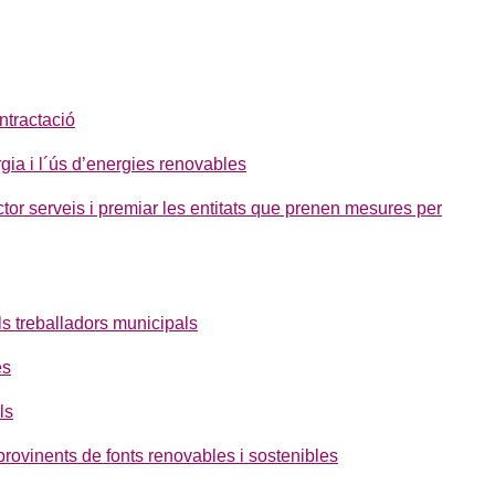
ontractació
gia i l´ús d’energies renovables
ector serveis i premiar les entitats que prenen mesures per
als treballadors municipals
es
ls
ovinents de fonts renovables i sostenibles