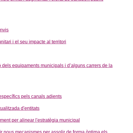
anvis
ari i el seu impacte al territori
ó dels equipaments municipals i d’alguns carrers de la
específics pels canals adients
alitzada d'entitats
ent per alinear l'estratègia municipal
blir nous mecanismes per assolir de forma òptima els