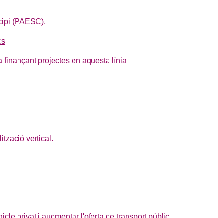
icipi (PAESC).
cs
a finançant projectes en aquesta línia
ització vertical.
ehicle privat i augmentar l'oferta de transport públic