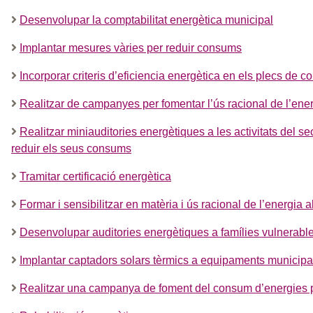
Desenvolupar la comptabilitat energètica municipal
Implantar mesures vàries per reduir consums
Incorporar criteris d’eficiencia energètica en els plecs de c
Realitzar de campanyes per fomentar l’ús racional de l’ener
Realitzar miniauditories energètiques a les activitats del s
reduir els seus consums
Tramitar certificació energètica
Formar i sensibilitzar en matèria i ús racional de l’energia 
Desenvolupar auditories energètiques a famílies vulnerabl
Implantar captadors solars tèrmics a equipaments municipa
Realitzar una campanya de foment del consum d’energies pr