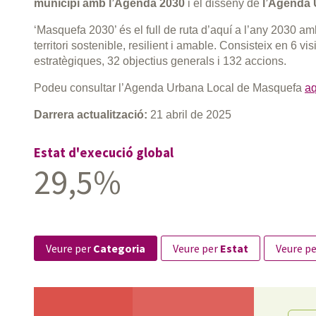
municipi amb l’Agenda 2030
i el disseny de
l’Agenda 
‘Masquefa 2030’ és el full de ruta d’aquí a l’any 2030 am
territori sostenible, resilient i amable. Consisteix en 6 vi
estratègiques, 32 objectius generals i 132 accions.
Podeu consultar l’Agenda Urbana Local de Masquefa
aq
Darrera actualització:
21 abril de 2025
Estat d'execució global
29,5%
veure per
Categoria
veure per
Estat
veure p