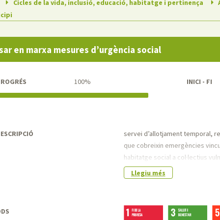
Cicles de la vida, inclusió, educació, habitatge i pertinença
A
cipi
sar en marxa mesures d’urgència social
PROGRÉS
100%
INICI - FI
ESCRIPCIÓ
servei d’allotjament temporal, re
que cobreixin emergències vincu
habitatge social a col·lectius vu
Llegiu més
ODS