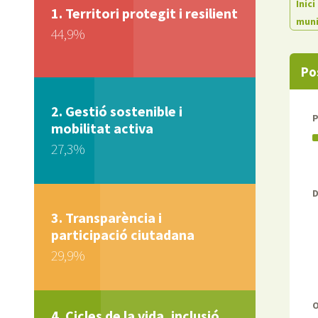
Inici
Territori protegit i resilient
muni
44,9%
Po
Gestió sostenible i
mobilitat activa
27,3%
D
Transparència i
participació ciutadana
29,9%
Cicles de la vida, inclusió,