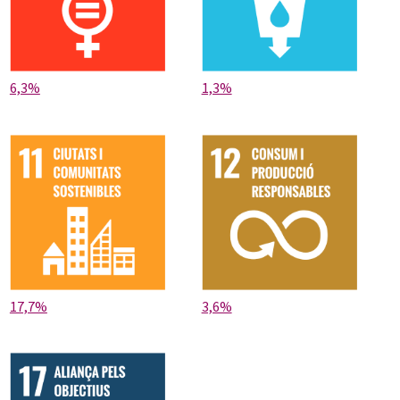
6,3%
1,3%
17,7%
3,6%