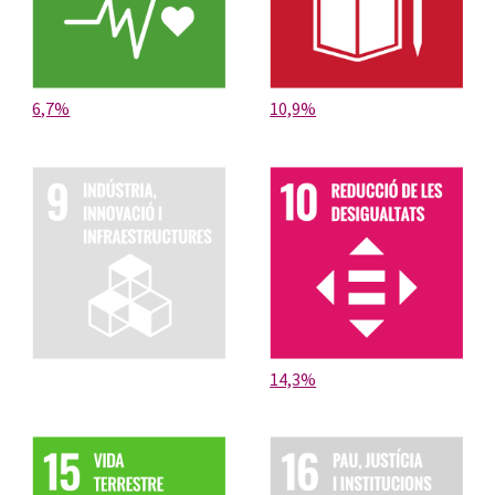
6,7%
10,9%
14,3%