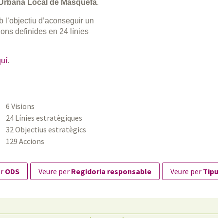
Urbana Local de Masquefa
.
b l’objectiu d’aconseguir un
sions definides en 24 línies
uí
.
6 Visions
24 Línies estratègiques
32 Objectius estratègics
129 Accions
er
ODS
veure per
Regidoria responsable
veure per
Tipu