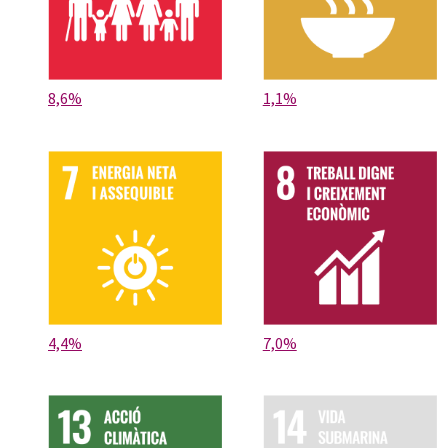
8,6%
1,1%
4,4%
7,0%