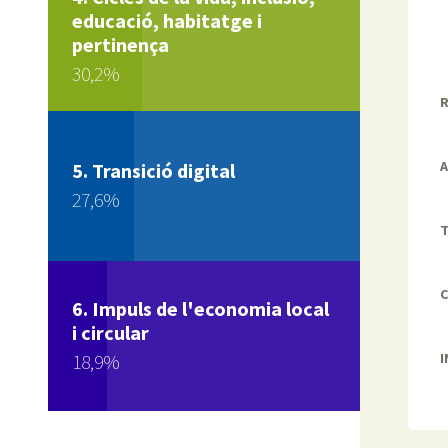
educació, habitatge i
pertinença
30,2%
R
A
Transició digital
27,6%
T
C
Impuls de l'economia local
i circular
I
18,9%