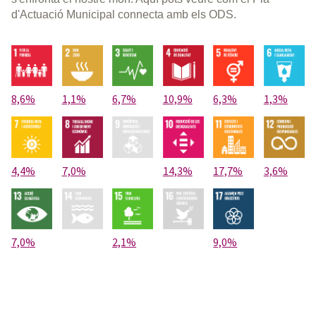
d'Actuació Municipal connecta amb els ODS.
8,6%
1,1%
6,7%
10,9%
6,3%
1,3%
4,4%
7,0%
14,3%
17,7%
3,6%
7,0%
2,1%
9,0%