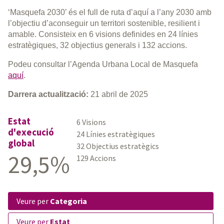
‘Masquefa 2030’ és el full de ruta d’aquí a l’any 2030 amb
l’objectiu d’aconseguir un territori sostenible, resilient i
amable. Consisteix en 6 visions definides en 24 línies
estratègiques, 32 objectius generals i 132 accions.
Podeu consultar l’Agenda Urbana Local de Masquefa
aquí
.
Darrera actualització:
21 abril de 2025
Estat
6 Visions
d'execució
24 Línies estratègiques
global
32 Objectius estratègics
29,5%
129 Accions
veure per
Categoria
veure per
Estat