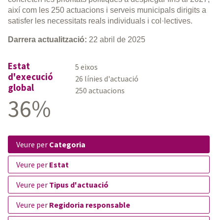
així com les 250 actuacions i serveis municipals dirigits a
satisfer les necessitats reals individuals i col·lectives.
Darrera actualització:
22 abril de 2025
Estat
5 eixos
d'execució
26 línies d'actuació
global
250 actuacions
36%
veure per
Categoria
veure per
Estat
veure per
Tipus d'actuació
veure per
Regidoria responsable