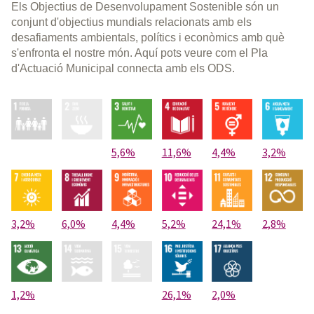
Els Objectius de Desenvolupament Sostenible són un
conjunt d'objectius mundials relacionats amb els
desafiaments ambientals, polítics i econòmics amb què
s'enfronta el nostre món. Aquí pots veure com el Pla
d'Actuació Municipal connecta amb els ODS.
5,6%
11,6%
4,4%
3,2%
3,2%
6,0%
4,4%
5,2%
24,1%
2,8%
1,2%
26,1%
2,0%